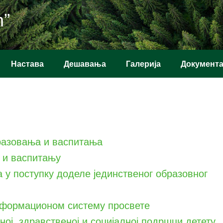
ћ”
Настава
Дешавања
Галерија
Документ
разовања и васпитања
 и васпитању
у поступку доделе јединственог образовног
нформационом систему просвете
ој, здравственој и социјалној подршци детету,