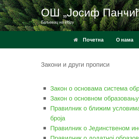
Пређи
ОШ „Јосиф Панчи
на
садржај
Баљевац на Ибру
Почетна
О нама
Закони и други прописи
Закон о основама система об
Закон о основном образовању
Правилник о ближим условима 
броја
Правилник о Јединственом и
Правилник о додатној образовн