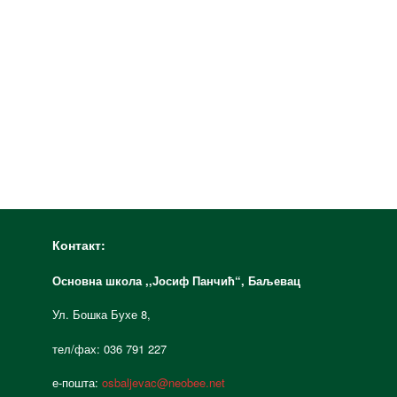
Контакт:
Основна школа ,,Јосиф Панчић“,
Баљевац
Ул. Бошка Бухе 8,
тел/фах: 036 791 227
е-пошта:
osbaljevac@neobee.net