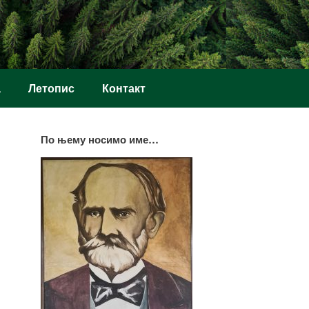
а
Летопис
Контакт
По њему носимо име…