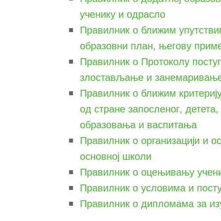
ученику и одрасло
Правилник о ближим упутстви
образовни план, његову прим
Правилник о Протоколу поступ
злостављање и занемаривањ
Правилник о ближим критериј
од стране запосленог, детета,
образовања и васпитања
Правилник o организацији и о
основној школи
Правилник о оцењивању учени
Правилник о условима и пост
Правилник о дипломама за изу