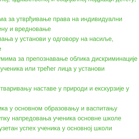
ма за утврђивање права на индивидуални
ену и вредновање
ања у установи у одговору на насиље,
е
умима за препознавање облика дискриминације
 ученика или трећег лица у установи
стваривању наставе у природи и екскурзије у
ка у основном образовању и васпитању
упку напредовања ученика основне школе
зетан успех ученика у основној школи