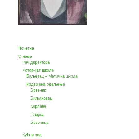
Почетна
О нама
Реч директора
Историјат школе
Баљевац – Матична школа
Издвојена одељења
Брвеник
Биљановац
Корлаће
Градац
Брвеница
Кућни ред