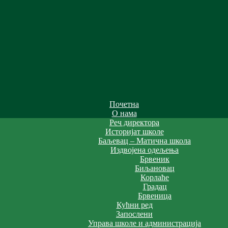
Почетна
О нама
Реч директора
Историјат школе
Баљевац – Матична школа
Издвојена одељења
Брвеник
Биљановац
Корлаће
Градац
Брвеница
Кућни ред
Запослени
Управа школе и администрација