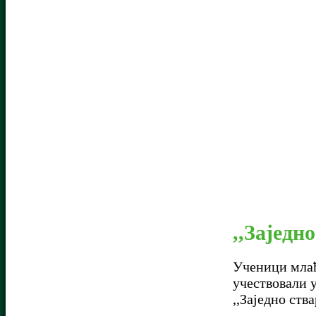
,,Заједн
Ученици млађ
учествовали 
,,Заједно ств