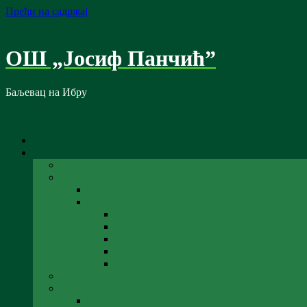
Пређи на садржај
ОШ „Јосиф Панчић”
Баљевац на Ибру