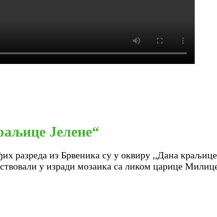
раљице Јелене“
их разреда из Брвеника су у оквиру ,,Дана краљице
чествовали у изради мозаика са ликом царице Милиц