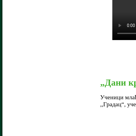
„Дани к
Ученици млађ
,,Градац“, у