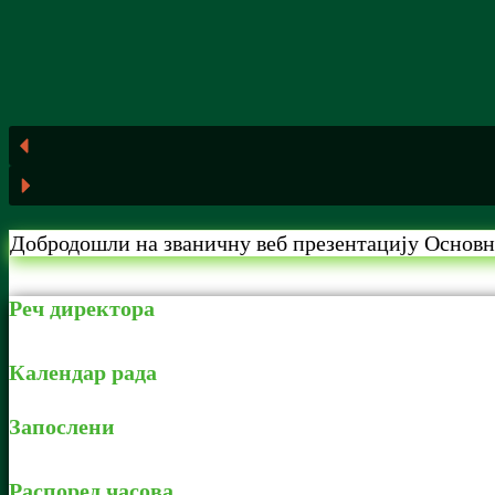
Добродошли на званичну веб презентацију Основ
Реч директора
Календар рада
Запослени
Распоред часова