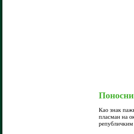
Поносни 
Као знак паж
пласман на о
републичким 