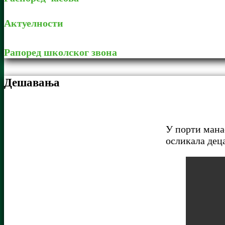
Актуелности
Рапоред школског звона
Дешавања
У порти мана
осликала дец