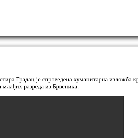
стира Градац је спроведена хуманитарна изложба крс
а млађих разреда из Брвеника.