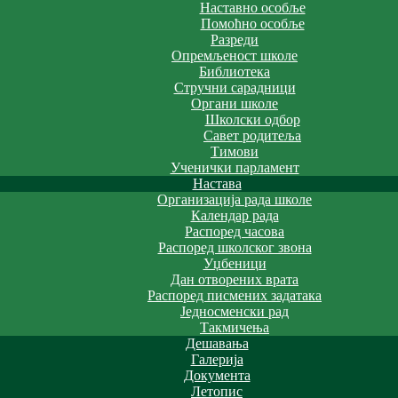
Наставно особље
Помоћно особље
Разреди
Опремљеност школе
Библиотека
Стручни сарадници
Органи школе
Школски одбор
Савет родитеља
Тимови
Ученички парламент
Настава
Организација рада школе
Календар рада
Распоред часова
Распоред школског звона
Уџбеници
Дан отворених врата
Распоред писмених задатака
Једносменски рад
Такмичења
Дешавања
Галерија
Документа
Летопис