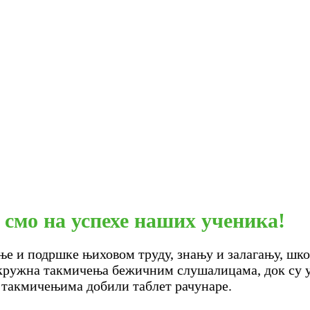
смо на успехе наших ученика!
ње и подршке њиховом труду, знању и залагању, школ
кружна такмичења бежичним слушалицама, док су у
такмичењима добили таблет рачунаре.