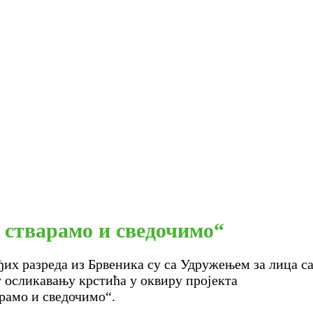
о стварамо и сведочимо“
их разреда из Брвеника су са Удружењем за лица 
у осликавању крстића у оквиру пројекта
арамо и сведочимо“.