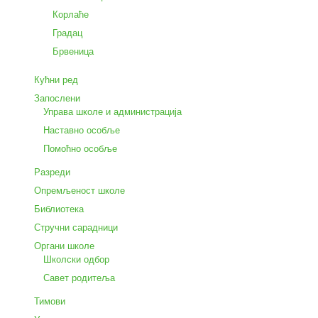
Корлаће
Градац
Брвеница
Кућни ред
Запослени
Управа школе и администрација
Наставно особље
Помоћно особље
Разреди
Опремљеност школе
Библиотека
Стручни сарадници
Органи школе
Школски одбор
Савет родитеља
Тимови