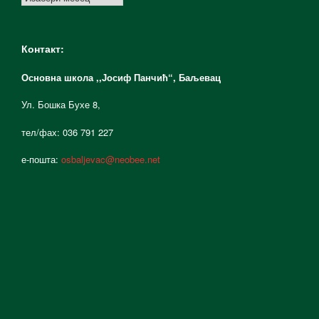
Контакт:
Основна школа ,,Јосиф Панчић“,
Баљевац
Ул. Бошка Бухе 8,
тел/фах: 036 791 227
е-пошта:
osbaljevac@neobee.net