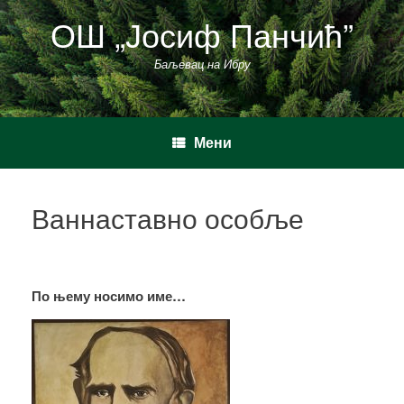
Пређи
ОШ „Јосиф Панчић”
на
садржај
Баљевац на Ибру
Мени
Ваннаставно особље
По њему носимо име…