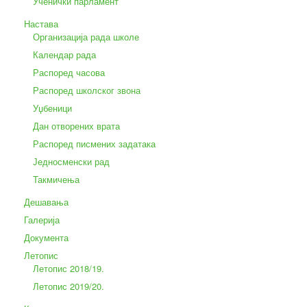
Ученички парламент
Настава
Организација рада школе
Календар рада
Распоред часова
Распоред школског звона
Уџбеници
Дан отворених врата
Распоред писмених задатака
Једносменски рад
Такмичења
Дешавања
Галерија
Документа
Летопис
Летопис 2018/19.
Летопис 2019/20.