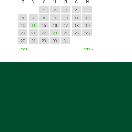
П
У
С
Ч
П
С
Н
1
2
3
4
5
6
7
8
9
10
11
12
13
14
15
16
17
18
19
20
21
22
23
24
25
26
27
28
29
30
31
« феб
апр »