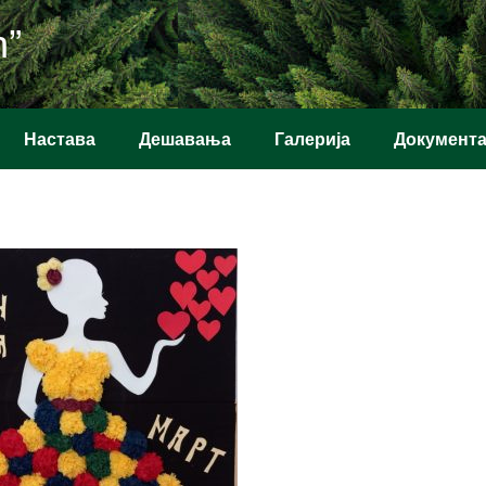
ћ”
Настава
Дешавања
Галерија
Документ