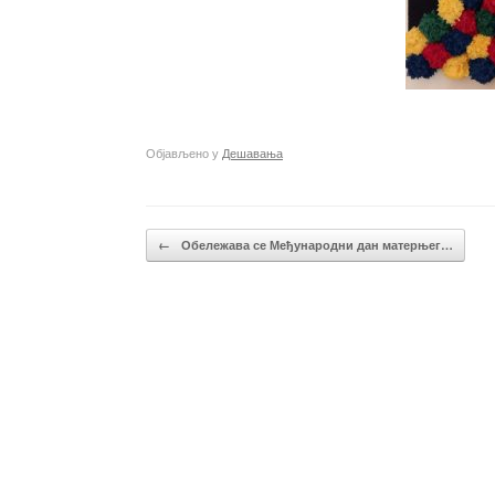
Објављено у
Дешавања
Кретање чланака
←
Обележава се Међународни дан матерњег…