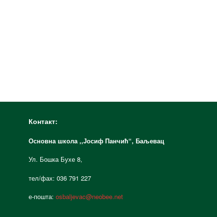
Контакт:
Основна школа ,,Јосиф Панчић“,
Баљевац
Ул. Бошка Бухе 8,
тел/фах: 036 791 227
е-пошта:
osbaljevac@neobee.net