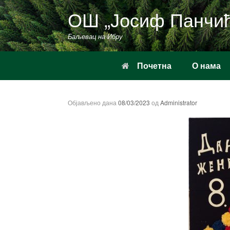
Пређи
ОШ „Јосиф Панчи
на
садржај
Баљевац на Ибру
Почетна
О нама
Објављено дана
08/03/2023
од
Administrator