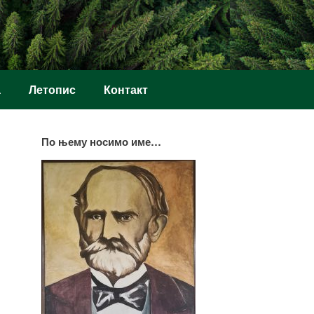
а
Летопис
Контакт
По њему носимо име…