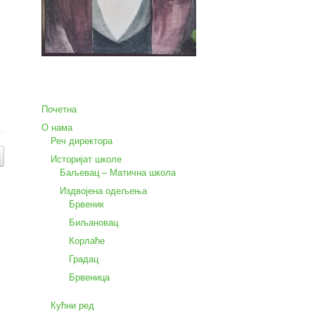
Почетна
О нама
Реч директора
Историјат школе
Баљевац – Матична школа
Издвојена одељења
Брвеник
Биљановац
Корлаће
Градац
Брвеница
Кућни ред