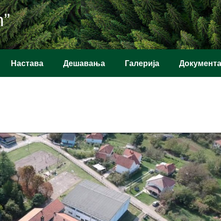
ћ”
Настава
Дешавања
Галерија
Документ