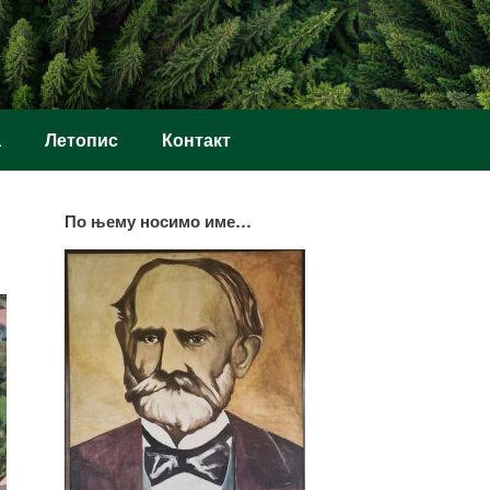
а
Летопис
Контакт
По њему носимо име…