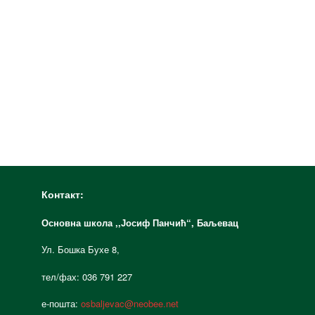
Контакт:
Основна школа ,,Јосиф Панчић“,
Баљевац
Ул. Бошка Бухе 8,
тел/фах: 036 791 227
е-пошта:
osbaljevac@neobee.net