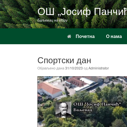
Пређи
ОШ „Јосиф Панчи
на
садржај
Баљевац на Ибру
Почетна
О нама
Спортски дан
Објављено дана
31/10/2023
од
Administrator