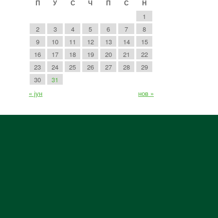
П
У
С
Ч
П
С
Н
1
2
3
4
5
6
7
8
9
10
11
12
13
14
15
16
17
18
19
20
21
22
23
24
25
26
27
28
29
30
31
« јун
нов »