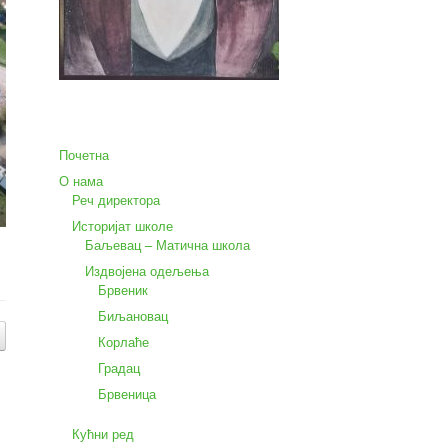
Почетна
О нама
Реч директора
Историјат школе
Баљевац – Матична школа
Издвојена одељења
Брвеник
Биљановац
Корлаће
Градац
Брвеница
Кућни ред