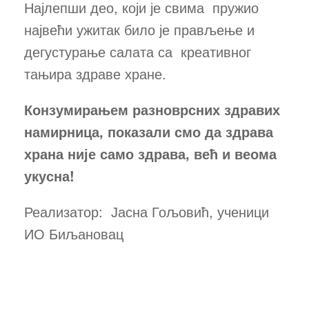
Најлепши део, који је свима пружио
највећи ужитак било је прављење и
дегустурaње салата са креативног
тањира здраве хране.
Конзумирањем разноврсних здравих
намирница, показали смо да здрава
храна није само здрава, већ и веома
укусна!
Реализатор: Јасна Гољовић, ученици
ИО Биљановац