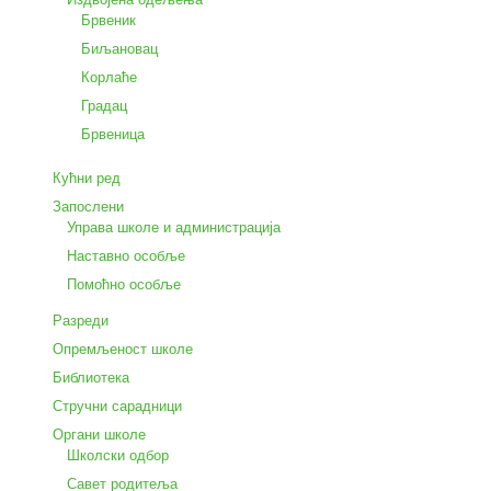
Брвеник
Биљановац
Корлаће
Градац
Брвеница
Кућни ред
Запослени
Управа школе и администрација
Наставно особље
Помоћно особље
Разреди
Опремљеност школе
Библиотека
Стручни сарадници
Органи школе
Школски одбор
Савет родитеља