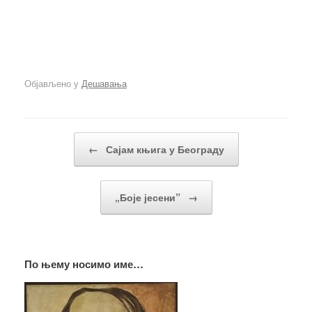
Објављено у
Дешавања
Кретање чланака
←
Сајам књига у Београду
„Боје јесени”
→
По њему носимо име…