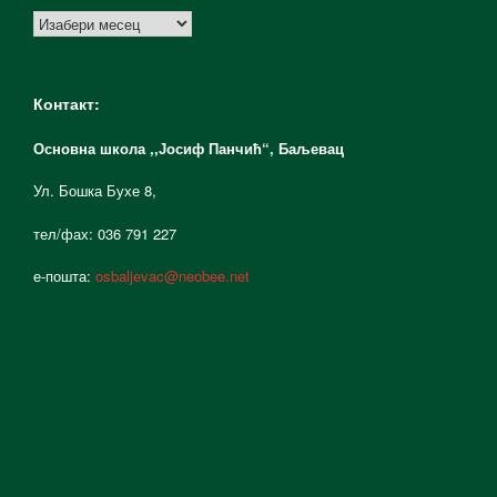
Архиве
Контакт:
Основна школа ,,Јосиф Панчић“,
Баљевац
Ул. Бошка Бухе 8,
тел/фах: 036 791 227
е-пошта:
osbaljevac@neobee.net