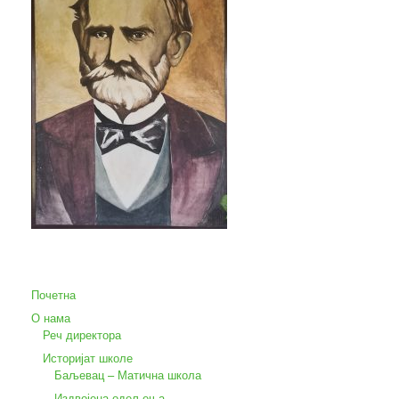
Почетна
О нама
Реч директора
Историјат школе
Баљевац – Матична школа
Издвојена одељења