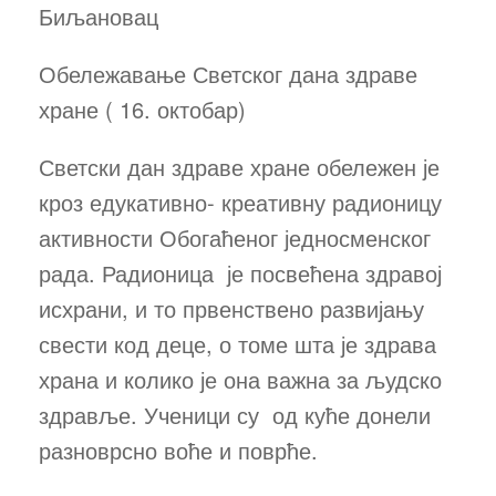
Биљановац
Обележавање Светског дана здраве
хране ( 16. октобар)
Светски дан здраве хране обележен је
кроз едукативно- креативну радионицу
активности Обогаћеног једносменског
рада. Радионица је посвећена здравој
исхрани, и то првенствено развијању
свести код деце, о томе шта је здрава
храна и колико је она важна за људско
здравље. Ученици су од куће донели
разноврсно воће и поврће.