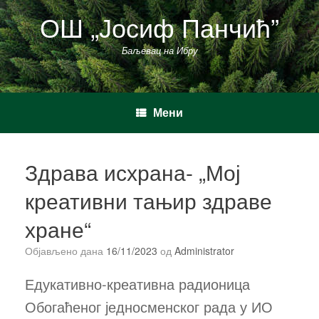
Пређи
ОШ „Јосиф Панчић”
на
садржај
Баљевац на Ибру
Мени
Здрава исхрана- „Мој
креативни тањир здраве
хране“
Објављено дана
16/11/2023
од
Administrator
Едукативно-креативна радионица
Обогаћеног једносменског рада у ИО