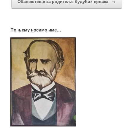
Обавештење за родитеље будућих првака
→
По њему носимо име…