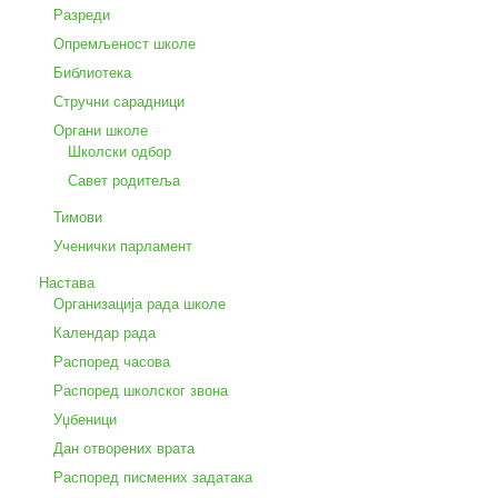
Разреди
Опремљеност школе
Библиотека
Стручни сарадници
Органи школе
Школски одбор
Савет родитеља
Тимови
Ученички парламент
Настава
Организација рада школе
Календар рада
Распоред часова
Распоред школског звона
Уџбеници
Дан отворених врата
Распоред писмених задатака