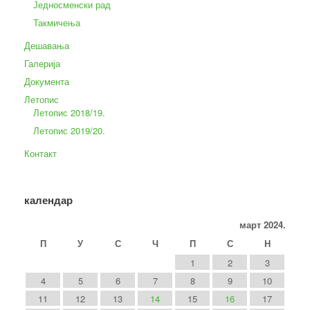
Једносменски рад
Такмичења
Дешавања
Галерија
Документа
Летопис
Летопис 2018/19.
Летопис 2019/20.
Контакт
календар
март 2024.
П
У
С
Ч
П
С
Н
1
2
3
4
5
6
7
8
9
10
11
12
13
14
15
16
17