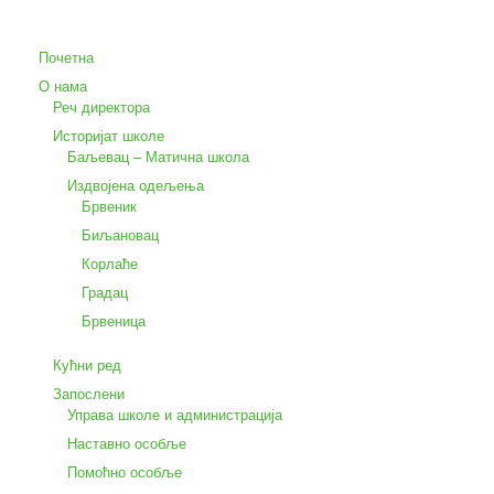
Почетна
О нама
Реч директора
Историјат школе
Баљевац – Матична школа
Издвојена одељења
Брвеник
Биљановац
Корлаће
Градац
Брвеница
Кућни ред
Запослени
Управа школе и администрација
Наставно особље
Помоћно особље