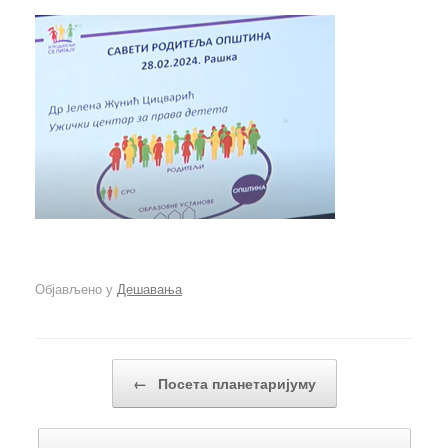
Објављено у
Дешавања
Кретање чланака
←
Посета планетаријуму