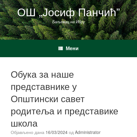
Пређи
ОШ „Јосиф Панчић”
на
садржај
Баљевац на Ибру
Мени
Обука за наше
представнике у
Општински савет
родитеља и представике
школа
Објављено дана
16/03/2024
од
Administrator