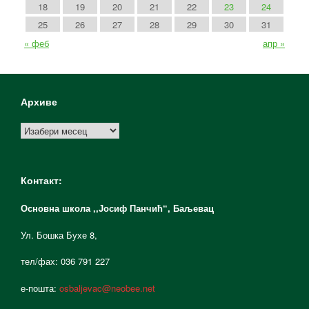
18
19
20
21
22
23
24
25
26
27
28
29
30
31
« феб
апр »
Архиве
Архиве
Контакт:
Основна школа ,,Јосиф Панчић“,
Баљевац
Ул. Бошка Бухе 8,
тел/фах: 036 791 227
е-пошта:
osbaljevac@neobee.net