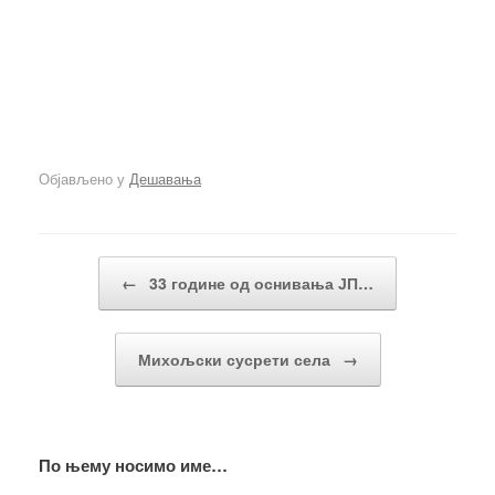
Објављено у
Дешавања
Кретање чланака
←
33 године од оснивања ЈП…
Михољски сусрети села
→
По њему носимо име…