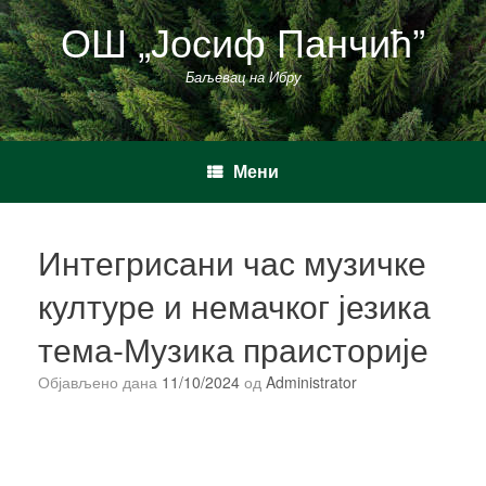
Пређи
ОШ „Јосиф Панчић”
на
садржај
Баљевац на Ибру
Мени
Интегрисани час музичке
културе и немачког језика
тема-Музика праисторије
Објављено дана
11/10/2024
од
Administrator