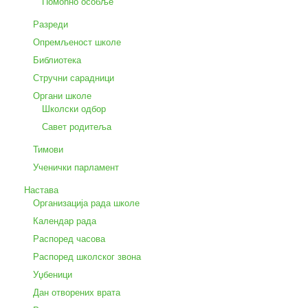
Помоћно особље
Разреди
Опремљеност школе
Библиотека
Стручни сарадници
Органи школе
Школски одбор
Савет родитеља
Тимови
Ученички парламент
Настава
Организација рада школе
Календар рада
Распоред часова
Распоред школског звона
Уџбеници
Дан отворених врата