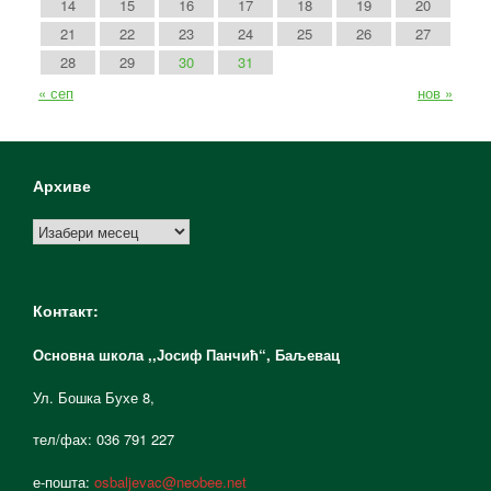
14
15
16
17
18
19
20
21
22
23
24
25
26
27
28
29
30
31
« сеп
нов »
Архиве
Архиве
Контакт:
Основна школа ,,Јосиф Панчић“,
Баљевац
Ул. Бошка Бухе 8,
тел/фах: 036 791 227
е-пошта:
osbaljevac@neobee.net