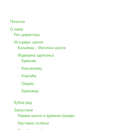
Почетна
О нама
Реч директора
Историјат школе
Баљевац – Матична школа
Издвојена одељења
Брвеник
Биљановац
Корлаће
Градац
Брвеница
Кућни ред
Запослени
Управа школе и администрација
Наставно особље