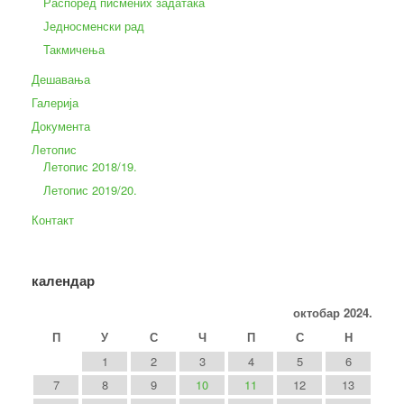
Распоред писмених задатака
Једносменски рад
Такмичења
Дешавања
Галерија
Документа
Летопис
Летопис 2018/19.
Летопис 2019/20.
Контакт
календар
октобар 2024.
П
У
С
Ч
П
С
Н
1
2
3
4
5
6
7
8
9
10
11
12
13