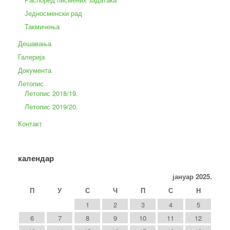
Једносменски рад
Такмичења
Дешавања
Галерија
Документа
Летопис
Летопис 2018/19.
Летопис 2019/20.
Контакт
календар
јануар 2025.
П
У
С
Ч
П
С
Н
1
2
3
4
5
6
7
8
9
10
11
12