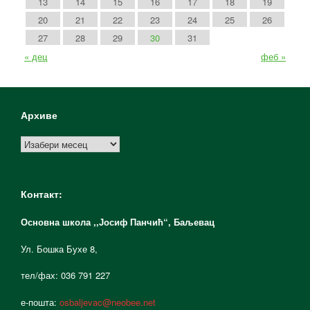
13
14
15
16
17
18
19
20
21
22
23
24
25
26
27
28
29
30
31
« дец
феб »
Архиве
Архиве
Контакт:
Основна школа ,,Јосиф Панчић“,
Баљевац
Ул. Бошка Бухе 8,
тел/фах: 036 791 227
е-пошта:
osbaljevac@neobee.net