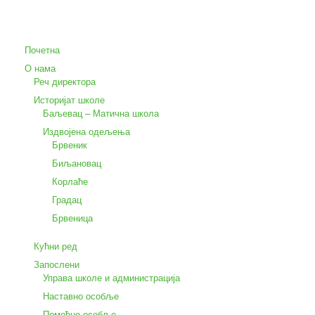
Почетна
О нама
Реч директора
Историјат школе
Баљевац – Матична школа
Издвојена одељења
Брвеник
Биљановац
Корлаће
Градац
Брвеница
Кућни ред
Запослени
Управа школе и администрација
Наставно особље
Помоћно особље