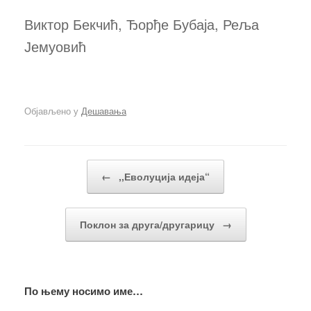
Виктор Бекчић, Ђорђе Бубаја, Реља
Јемуовић
Објављено у
Дешавања
Кретање чланака
←
,,Еволуција идеја“
Поклон за друга/другарицу
→
По њему носимо име…