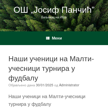
Пређи
ОШ „Јосиф Панчић”
на
садржај
Баљевац на Ибру
Мени
Наши ученици на Малти-
учесници турнира у
фудбалу
Објављено дана
30/01/2025
од
Administrator
Наши ученици на Малти-учесници
турнира у фудбалу