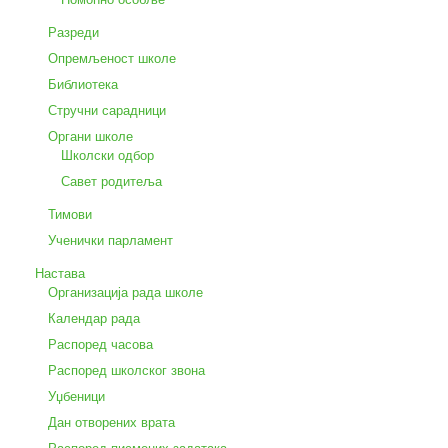
Разреди
Опремљеност школе
Библиотека
Стручни сарадници
Органи школе
Школски одбор
Савет родитеља
Тимови
Ученички парламент
Настава
Организација рада школе
Календар рада
Распоред часова
Распоред школског звона
Уџбеници
Дан отворених врата
Распоред писмених задатака