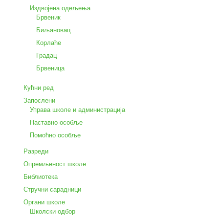
Издвојена одељења
Брвеник
Биљановац
Корлаће
Градац
Брвеница
Кућни ред
Запослени
Управа школе и администрација
Наставно особље
Помоћно особље
Разреди
Опремљеност школе
Библиотека
Стручни сарадници
Органи школе
Школски одбор