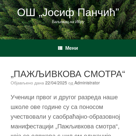
Пређи
ОШ „Јосиф Панчић”
на
садржај
Баљевац на Ибру
Мени
„ПАЖЉИВКОВА СМОТРА“
Објављено дана
22/04/2025
од
Administrator
Ученици првог и другог разреда наше
школе ове године су са поносом
учествовали у саобраћајно-образовној
манифестацији „Пажљивкова смотра“,
која се одржава с циљем едукације