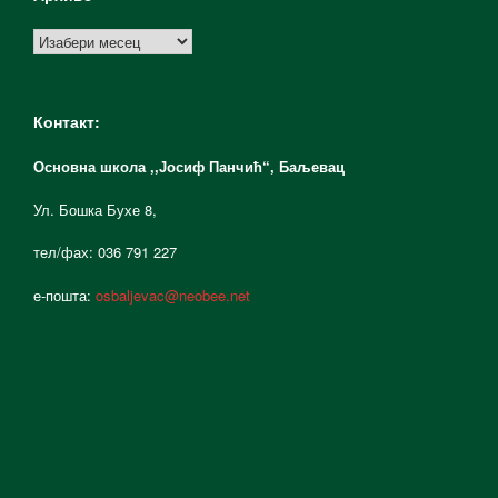
Архиве
Контакт:
Основна школа ,,Јосиф Панчић“,
Баљевац
Ул. Бошка Бухе 8,
тел/фах: 036 791 227
е-пошта:
osbaljevac@neobee.net