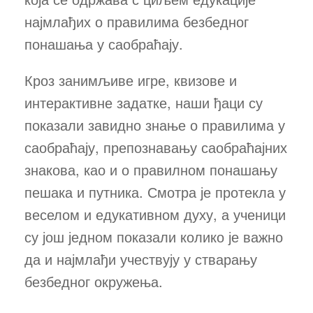
најмлађих о правилима безбедног
понашања у саобраћају.
Кроз занимљиве игре, квизове и
интерактивне задатке, наши ђаци су
показали завидно знање о правилима у
саобраћају, препознавању саобраћајних
знакова, као и о правилном понашању
пешака и путника. Смотра је протекла у
веселом и едукативном духу, а ученици
су још једном показали колико је важно
да и најмлађи учествују у стварању
безбедног окружења.