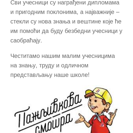
Сви учесници су награђени дипломама
и пригодним поклонима, а најважније –
стекли су нова знања и вештине које ће
им помоћи да буду безбедни учесници у
саобраћају.
Честитамо нашим малим учесницима
на знању, труду и одличном
представљању наше школе!