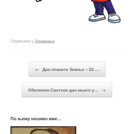
Објављено у
Дешавања
Кретање чланака
←
Дан планете Земље – 22.…
Обележен Светски дан књиге у…
→
По њему носимо име…