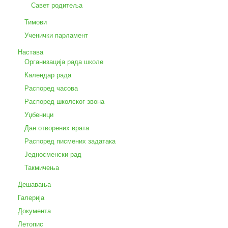
Савет родитеља
Тимови
Ученички парламент
Настава
Организација рада школе
Календар рада
Распоред часова
Распоред школског звона
Уџбеници
Дан отворених врата
Распоред писмених задатака
Једносменски рад
Такмичења
Дешавања
Галерија
Документа
Летопис