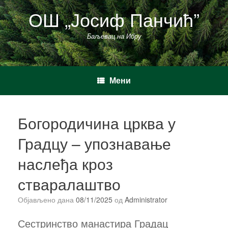
Пређи
ОШ „Јосиф Панчић”
на
садржај
Баљевац на Ибру
Мени
Богородичина црква у
Градцу – упознавање
наслеђа кроз
стваралаштво
Објављено дана
08/11/2025
од
Administrator
Сестринство манастира Градац