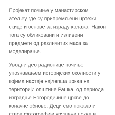
Пројекат почиње у манастирском
атељеу где су припремљени цртежи,
скице и основе за израду колажа. Након
тога су обликовани и изливени
предмети од различитих маса за
моделирање.
Уводни део радионице почиње
упознавањем историјских околности у
којима настаје најлепша црква на
територији општине Рашка, од периода
изградње Богородичине цркве до
коначне обнове. Деци смо показали
старе фотографије урушене цркве и