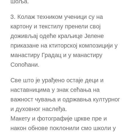
шоља.
3. Колаж техником ученици су на
картону и текстилу пренели свој
доживљај одеће краљице Јелене
приказане на ктиторској композицији у
манастиру Градац и у манастиру
Сопоћани.
Све што је урађено остаје деци и
наставницима у знак сећања на
важност чувања и одржавња културног
и духовног наслеђа.
Макету и фотографије цркве пре и
након обнове поклонили смо школи у