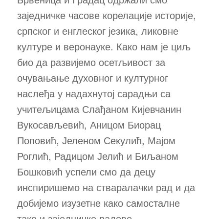
заједничке часове корелације историје,
српског и енглеског језика, ликовне
културе и веронауке. Како нам је циљ
био да развијемо осетљивост за
очувањање духовног и културног
наслеђа у надахнутој сарадњи са
учитељицама Слађаном Кијевчанин
Вукосављевић, Аницом Биорац
Поповић, Јеленом Секулић, Мајом
Роглић, Радицом Јелић и Биљаном
Бошковић успели смо да децу
инспиришемо на стваралачки рад и да
добијемо изузетне како самосталне
тако и заједничке радове.