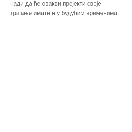
нади да ће овакви пројекти своје
трајање имати и у будућим временима.