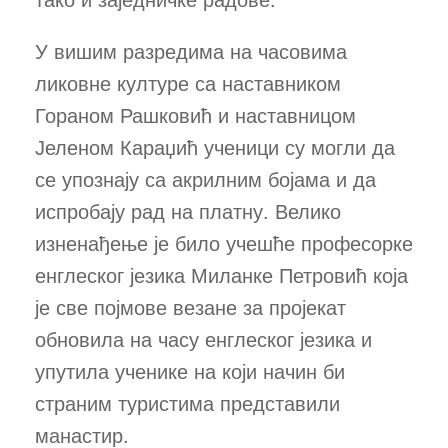
У вишим разредима на часовима
ликовне културе са наставником
Гораном Рашковић и наставницом
Јеленом Караџић ученици су могли да
се упознају са акрилним бојама и да
испробају рад на платну. Велико
изненађење је било учешће професорке
енглеског језика Миланке Петровић која
је све појмове везане за пројекат
обновила на часу енглеског језика и
упутила ученике на који начин би
страним туристима представили
манастир.