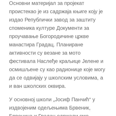
Основни материјал за пројекат
проистекао је из садржаја књиге коју је
издао Републички завод за заштиту
споменика културе Документи за
проучавање Богородичине цркве
манастира Градац. Планиране
активности су везане за мото
фестивала Наслеђе краљице Јелене и
осмишљене су као радионице које могу
да се одвијају у школским условима, а
и ван школских оквира.
У основној школи „Јосиф Панчић“ у
издвојеним одељењима Брвеник,
Брвеница и Градац одржали смо