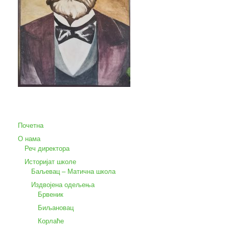
Почетна
О нама
Реч директора
Историјат школе
Баљевац – Матична школа
Издвојена одељења
Брвеник
Биљановац
Корлаће