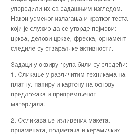
упоредили их са садашњим изгледом.
Након усменог излагања и кратког теста
који је служио да се утврде појмови:
црква, делови цркве, фреска, орнамент
следиле су стваралчке активности.
Задаци у оквиру група били су следећи:
1. Сликање у различитим техникама на
платну, папиру и картону на основу
предложака и припремљеног
материјала.
2. Осликавање изливених макета,
орнамената, подметача и керамичких