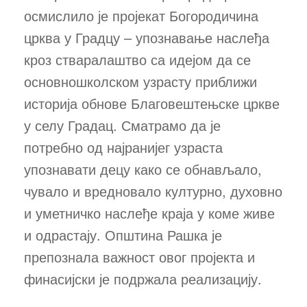
осмислило је пројекат Богородичина
црква у Градцу – упознавање наслеђа
кроз стваралаштво са идејом да се
основношколском узрасту приближи
историја обнове Благовештењске цркве
у селу Градац. Сматрамо да је
потребно од најранијег узраста
упознавати децу како се обнављало,
чувало и вредновало културно, духовно
и уметничко наслеђе краја у коме живе
и одрастају. Општина Рашка је
препознала важност овог пројекта и
финасијски је подржала реализацију.