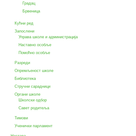
Градац
Брвеница
Кућни ред
Запослени
Управа школе и администрација
Наставно особље
Помоћно особље
Разреди
Опремљеност школе
Библиотека
Стручни сарадници
Органи школе
Школски одбор
Савет родитеља
Тимови
Ученички парламент
Настава