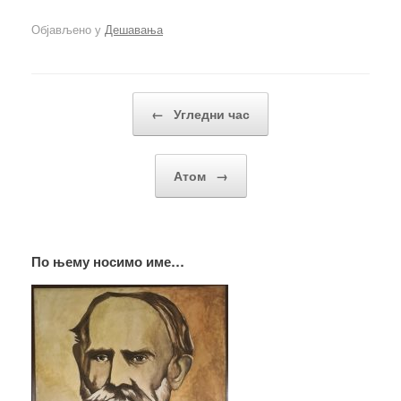
Објављено у
Дешавања
Кретање чланака
←
Угледни час
Атом
→
По њему носимо име…