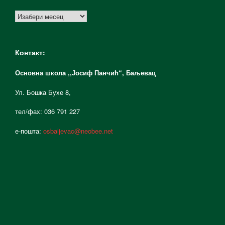
Архиве
Контакт:
Основна школа ,,Јосиф Панчић“,
Баљевац
Ул. Бошка Бухе 8,
тел/фах: 036 791 227
е-пошта:
osbaljevac@neobee.net