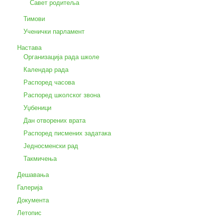
Савет родитеља
Тимови
Ученички парламент
Настава
Организација рада школе
Календар рада
Распоред часова
Распоред школског звона
Уџбеници
Дан отворених врата
Распоред писмених задатака
Једносменски рад
Такмичења
Дешавања
Галерија
Документа
Летопис