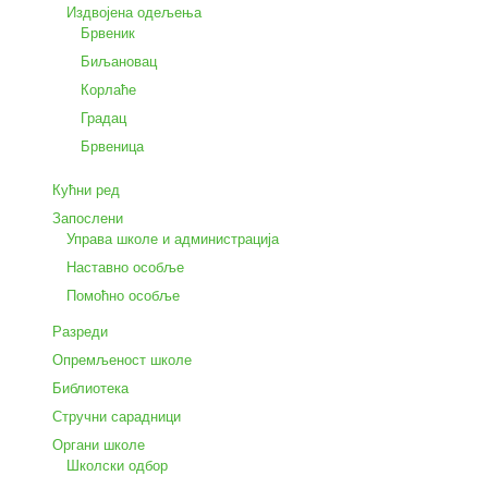
Издвојена одељења
Брвеник
Биљановац
Корлаће
Градац
Брвеница
Кућни ред
Запослени
Управа школе и администрација
Наставно особље
Помоћно особље
Разреди
Опремљеност школе
Библиотека
Стручни сарадници
Органи школе
Школски одбор