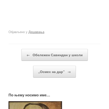
Објављено у
Дешавања
Кретање чланака
←
Обележен Савиндан у школи
„Осмех на дар“
→
По њему носимо име…