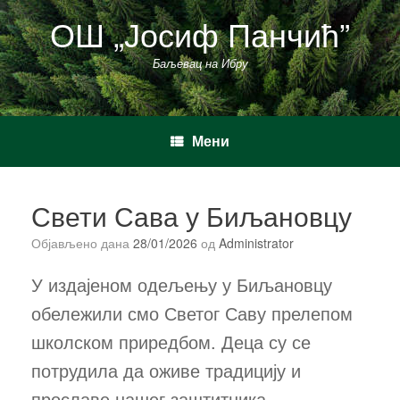
Пређи
ОШ „Јосиф Панчић”
на
садржај
Баљевац на Ибру
Мени
Свети Сава у Биљановцу
Објављено дана
28/01/2026
од
Administrator
У издајеном одељењу у Биљановцу
обележили смо Светог Саву прелепом
школском приредбом. Деца су се
потрудила да оживе традицију и
прославе нашег заштитника.