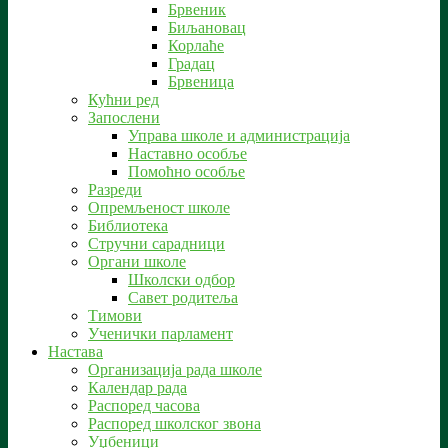
Брвеник
Биљановац
Корлаће
Градац
Брвеница
Кућни ред
Запослени
Управа школе и администрација
Наставно особље
Помоћно особље
Разреди
Опремљеност школе
Библиотека
Стручни сарадници
Органи школе
Школски одбор
Савет родитеља
Тимови
Ученички парламент
Настава
Организација рада школе
Календар рада
Распоред часова
Распоред школског звона
Уџбеници