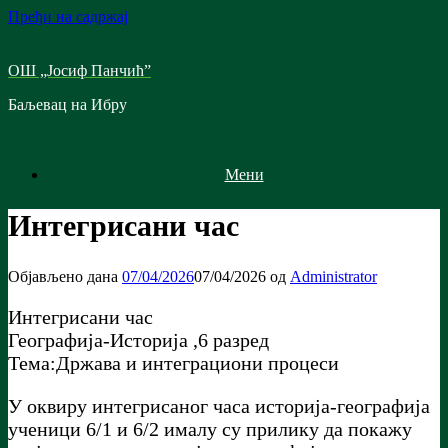
Пређи на садржај
ОШ „Јосиф Панчић”
Баљевац на Ибру
Мени
Интегрисани час
Објављено дана
07/04/2026
07/04/2026
од
Administrator
Интегрисани час
Географија-Историја ,6 разред
Тема:Држава и интеграциони процеси
У оквиру интегрисаног часа историја-географија
ученици 6/1 и 6/2 ималу су прилику да покажу