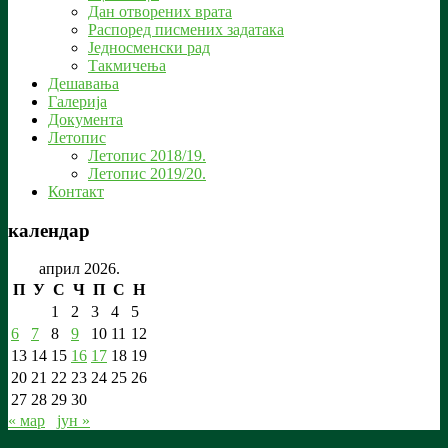
Дан отворених врата
Распоред писмених задатака
Једносменски рад
Такмичења
Дешавања
Галерија
Документа
Летопис
Летопис 2018/19.
Летопис 2019/20.
Контакт
календар
април 2026.
П
У
С
Ч
П
С
Н
1
2
3
4
5
6
7
8
9
10
11
12
13
14
15
16
17
18
19
20
21
22
23
24
25
26
27
28
29
30
« мар
јун »