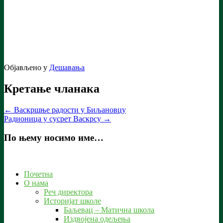
Објављено у
Дешавања
Кретање чланака
←
Васкршње радости у Биљановцу
Радионица у сусрет Васкрсу
→
По њему носимо име…
Почетна
О нама
Реч директора
Историјат школе
Баљевац – Матична школа
Издвојена одељења