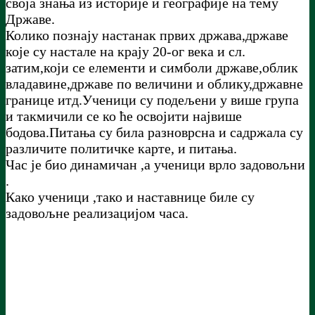
своја знања из историје и географије на тему
Државе.
Колико познају настанак првих држава,државе
које су настале на крају 20-ог века и сл.
затим,који се елементи и симболи државе,облик
владавине,државе по величини и облику,државне
границе итд.Ученици су подељени у више група
и такмичили се ко ће освојити највише
бодова.Питања су била разноврсна и садржала су
различите политичке карте, и питања.
Час је био динамичан ,а ученици врло задовољни
.
Како ученици ,тако и наставнице биле су
задовољне реализацијом часа.