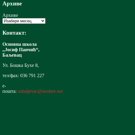
Архиве
Архиве
Контакт:
Основна школа
,,Јосиф Панчић“,
Баљевац
Ул. Бошка Бухе 8,
тел/фах: 036 791 227
е-
пошта:
osbaljevac@neobee.net