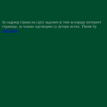
За садржај страна на сајту задужен је тим за израду интернет
странице, за чланке одговорни су аутори истих.
Theme by
SiteOrigin