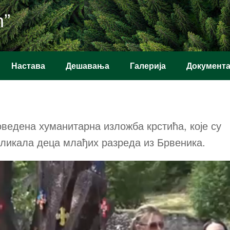
ћ”
Настава
Дешавања
Галерија
Документ
оведена хуманитарна изложба крстића, које су
сликала деца млађих разреда из Брвеника.