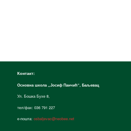
Контакт:
Основна школа ,,Јосиф Панчић“,
Баљевац
Ул. Бошка Бухе 8,
тел/фах: 036 791 227
е-пошта:
osbaljevac@neobee.net