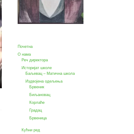
Почетна
О нама
Реч директора
Историјат школе
Баљевац – Матична школа
Издвојена одељења
Брвеник
Биљановац
Корлаће
Градац
Брвеница
Кућни ред