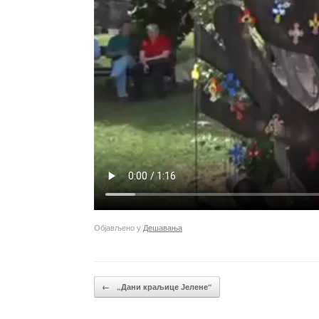
Објављено у
Дешавања
Кретање чланака
←
„Дани краљице Јелене“