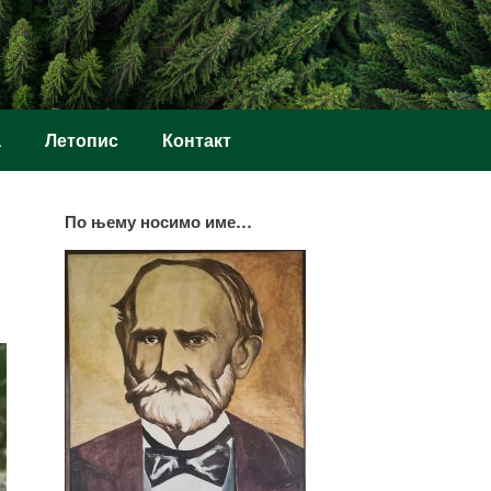
а
Летопис
Контакт
По њему носимо име…