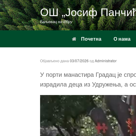
Пређи
ОШ „Јосиф Панчи
на
садржај
Баљевац на Ибру
Почетна
О нама
Објављено дана
03/07/2026
од
Administrator
У порти манастира Градац је спр
израдила деца из Удружења, а о