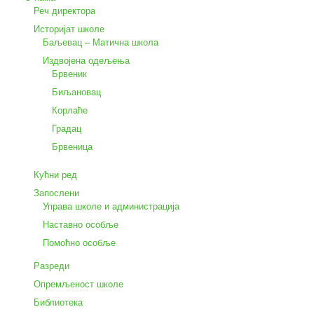
Реч директора
Историјат школе
Баљевац – Матична школа
Издвојена одељења
Брвеник
Биљановац
Корлаће
Градац
Брвеница
Кућни ред
Запослени
Управа школе и администрација
Наставно особље
Помоћно особље
Разреди
Опремљеност школе
Библиотека