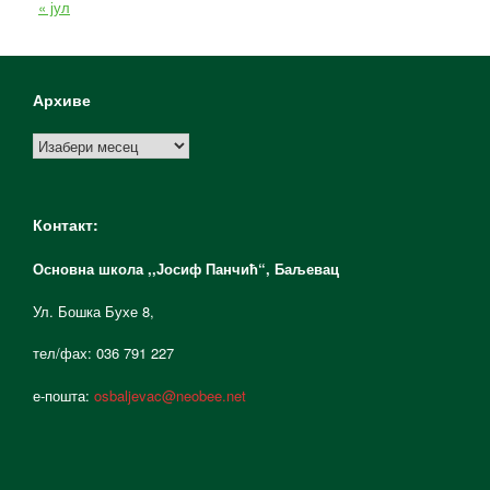
« јул
Архиве
Архиве
Контакт:
Основна школа ,,Јосиф Панчић“,
Баљевац
Ул. Бошка Бухе 8,
тел/фах: 036 791 227
е-пошта:
osbaljevac@neobee.net