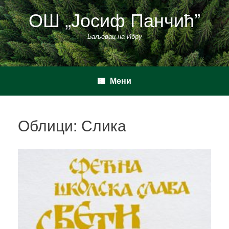
Пређи
ОШ „Јосиф Панчић”
на
садржај
Баљевац на Ибру
Мени
Облици: Слика