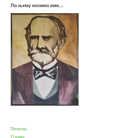
По њему носимо име…
Почетна
О нама