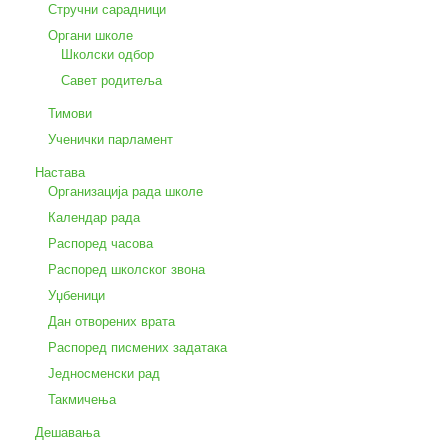
Стручни сарадници
Органи школе
Школски одбор
Савет родитеља
Тимови
Ученички парламент
Настава
Организација рада школе
Календар рада
Распоред часова
Распоред школског звона
Уџбеници
Дан отворених врата
Распоред писмених задатака
Једносменски рад
Такмичења
Дешавања