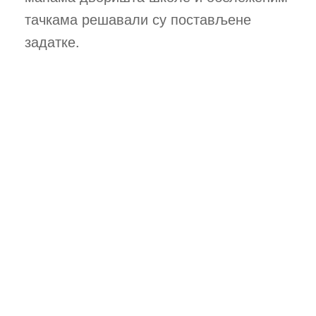
тачкама решавали су постављене
задатке.