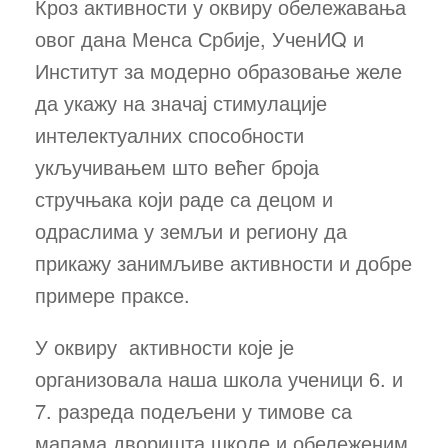
Кроз активности у оквиру обележавања
овог дана Менса Србије, УченИQ и
Институт за модерно образовање желе
да укажу на значај стимулације
интелектуалних способности
укључивањем што већег броја
стручњака који раде са децом и
одраслима у земљи и региону да
прикажу занимљиве активности и добре
примере праксе.
У оквиру активности које је
организовала наша школа ученици 6. и
7. разреда подељени у тимове са
мапама дворишта школе и обележеним