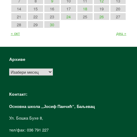
7
8
9
10
11
12
13
14
15
16
17
18
19
20
21
22
23
24
25
26
27
28
29
30
« окт
дец »
Архиве
Архиве
Контакт:
Основна школа ,,Јосиф Панчић“,
Баљевац
Ул. Бошка Бухе 8,
тел/фах: 036 791 227