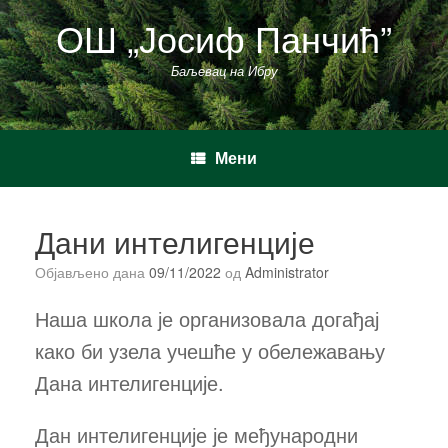
Пређи
ОШ „Јосиф Панчић”
на
садржај
Баљевац на Ибру
Мени
Дани интелигенције
Објављено дана
09/11/2022
од
Administrator
Наша школа је организовала догађај
како би узела учешће у обележавању
Дана интелигенције.
Дан интелигенције је међународни