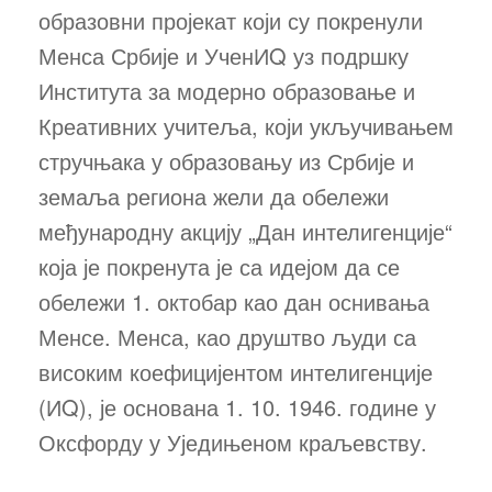
образовни пројекат који су покренули
Менса Србије и УченИQ уз подршку
Института за модерно образовање и
Креативних учитеља, који укључивањем
стручњака у образовању из Србије и
земаља региона жели да обележи
међународну акцију „Дан интелигенције“
која је покренута је са идејом да се
обележи 1. октобар као дан оснивања
Менсе. Менса, као друштво људи са
високим коефицијентом интелигенције
(ИQ), је основана 1. 10. 1946. године у
Оксфорду у Уједињеном краљевству.