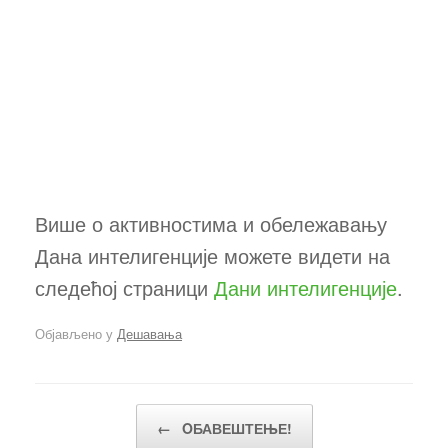
Више о активностима и обележавању
Дана интелигенције можете видети на
следећој страници
Дани интелигенције
.
Објављено у
Дешавања
Кретање чланака
←
OБАВЕШТЕЊЕ!