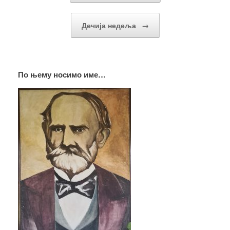
Дечија недеља
→
По њему носимо име…