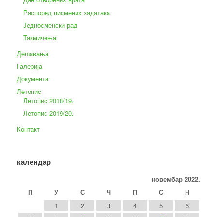
Распоред писмених задатака
Једносменски рад
Такмичења
Дешавања
Галерија
Документа
Летопис
Летопис 2018/19.
Летопис 2019/20.
Контакт
календар
новембар 2022.
П
У
С
Ч
П
С
Н
1
2
3
4
5
6