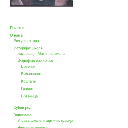
Почетна
О нама
Реч директора
Историјат школе
Баљевац – Матична школа
Издвојена одељења
Брвеник
Биљановац
Корлаће
Градац
Брвеница
Кућни ред
Запослени
Управа школе и администрација
Наставно особље