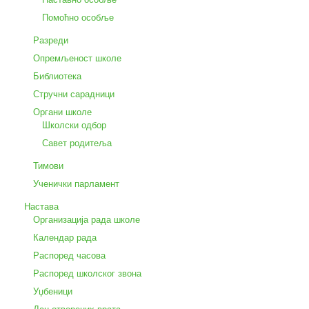
Помоћно особље
Разреди
Опремљеност школе
Библиотека
Стручни сарадници
Органи школе
Школски одбор
Савет родитеља
Тимови
Ученички парламент
Настава
Организација рада школе
Календар рада
Распоред часова
Распоред школског звона
Уџбеници
Дан отворених врата