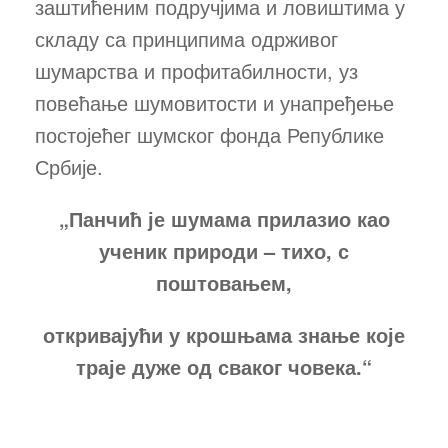
заштићеним подручјима и ловиштима у
складу са принципима одрживог
шумарства и профитабилности, уз
повећање шумовитости и унапређење
постојећег шумског фонда Републике
Србије.
„Панчић је шумама прилазио као
ученик природи – тихо, с
поштовањем,
откривајући у крошњама знање које
траје дуже од сваког човека.“