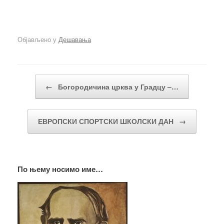
Објављено у
Дешавања
Кретање чланака
←
Богородичина црква у Градцу –…
ЕВРОПСКИ СПОРТСКИ ШКОЛСКИ ДАН
→
По њему носимо име…