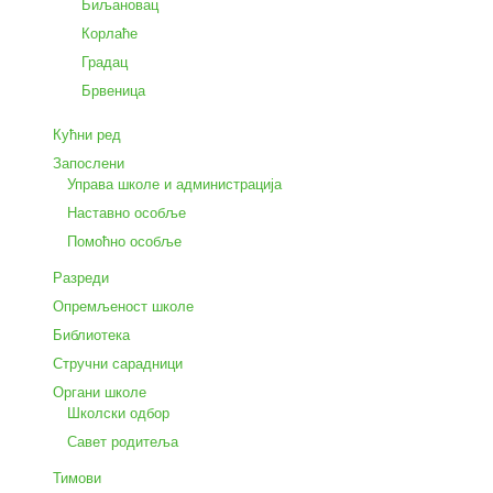
Биљановац
Корлаће
Градац
Брвеница
Кућни ред
Запослени
Управа школе и администрација
Наставно особље
Помоћно особље
Разреди
Опремљеност школе
Библиотека
Стручни сарадници
Органи школе
Школски одбор
Савет родитеља
Тимови