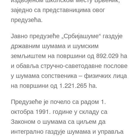
заједно са представницима овог
предузећа.
Јавно предузеће „Србијашуме“ газдује
државним шумама и шумским
земљиштем на површини од 892.029 ha
и обавља стручно-саветодавне послове
у шумама сопственика – физичких лица
на површини од 1.221.265 ha.
Предузеће је почело са радом 1.
октобра 1991. године у складу са
Законом о шумама са циљем да
интегрално газдује шумама и управља