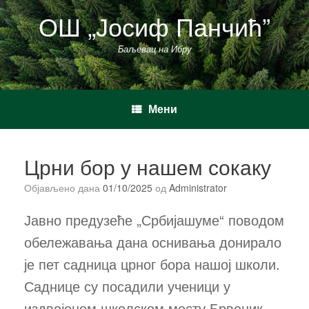
Пређи
ОШ „Јосиф Панчић”
на
садржај
Баљевац на Ибру
Мени
Црни бор у нашем сокаку
Објављено дана
01/10/2025
од
Administrator
Јавно предузеће „Србијашуме“ поводом
обележавања дана оснивања донирало
је пет садница црног бора нашој школи.
Саднице су посадили ученици у
издвојеном школском месту Брвеник,