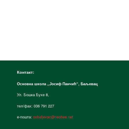
Контакт:
Основна школа ,,Јосиф Панчић“,
Баљевац
Ул. Бошка Бухе 8,
тел/фах: 036 791 227
е-пошта:
osbaljevac@neobee.net