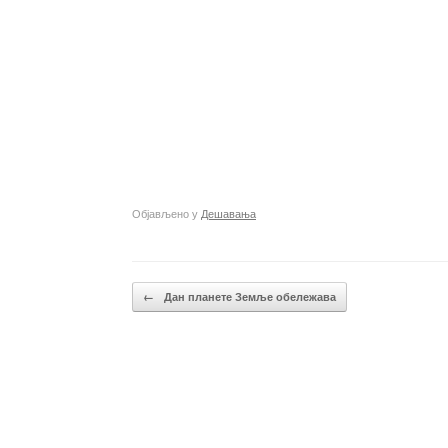
Објављено у
Дешавања
Кретање чланака
←
Дан планете Земље обележава