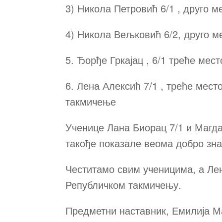
3) Никола Петровић 6/1 , друго м
4) Никола Вељковић 6/2, друго м
5. Ђорђе Гркајац , 6/1 треће мест
6. Лена Алексић 7/1 , треће мест
такмичење
Ученице Лана Биорац 7/1 и Магд
такође показале веома добро зн
Честитамо свим ученицима, а Ле
Републичком такмичењу.
Предметни наставник, Емилија М