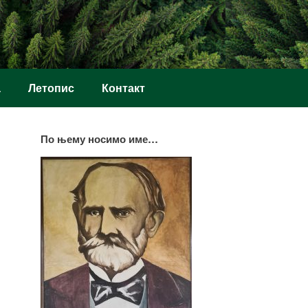
а
Летопис
Контакт
По њему носимо име…