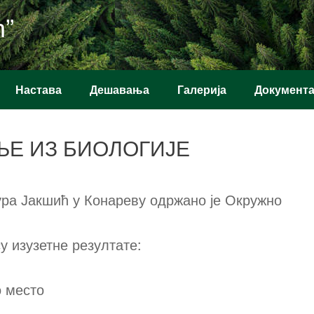
ћ”
Настава
Дешавања
Галерија
Документ
Е ИЗ БИОЛОГИЈЕ
ура Јакшић у Конареву одржано је Окружно
 изузетне резултате:
о место