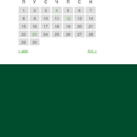
П
У
С
Ч
П
С
Н
1
2
3
4
5
6
7
8
9
10
11
12
13
14
15
16
17
18
19
20
21
22
23
24
25
26
27
28
29
30
« апр
јул »