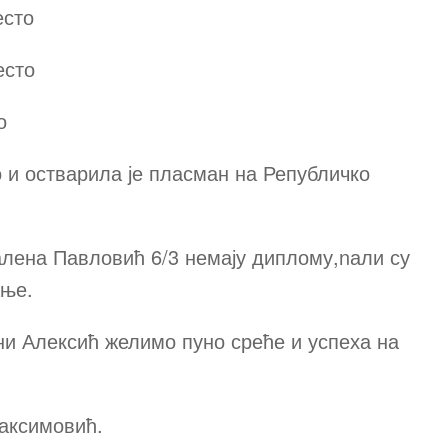
есто
есто
о
о и остварила је пласман на Републичко
алена Павловић 6/3 немају диплому,nали су
ање.
ни Алексић желимо пуно среће и успеха на
аксимовић.