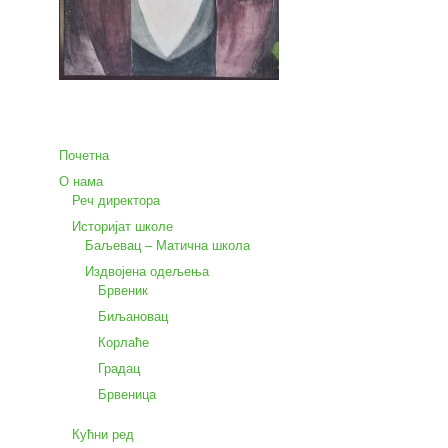
Почетна
О нама
Реч директора
Историјат школе
Баљевац – Матична школа
Издвојена одељења
Брвеник
Биљановац
Корлаће
Градац
Брвеница
Кућни ред