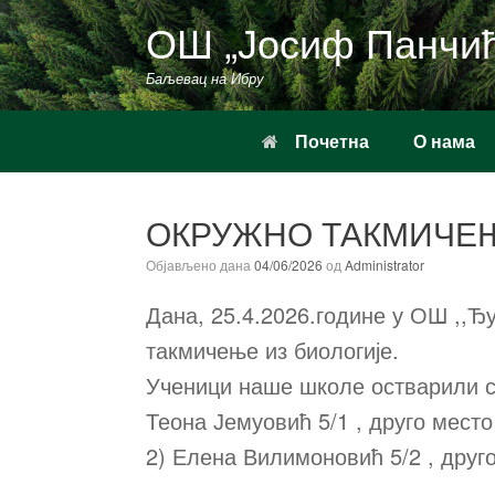
Пређи
ОШ „Јосиф Панчи
на
садржај
Баљевац на Ибру
Почетна
О нама
ОКРУЖНО ТАКМИЧЕЊ
Објављено дана
04/06/2026
од
Administrator
Дана, 25.4.2026.године у ОШ ,,Ђ
такмичење из биологије.
Ученици наше школе остварили су
Теона Јемуовић 5/1 , друго место
2) Елена Вилимоновић 5/2 , друг