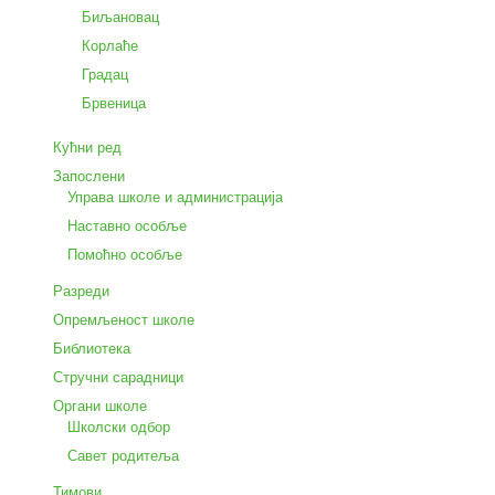
Биљановац
Корлаће
Градац
Брвеница
Кућни ред
Запослени
Управа школе и администрација
Наставно особље
Помоћно особље
Разреди
Опремљеност школе
Библиотека
Стручни сарадници
Органи школе
Школски одбор
Савет родитеља
Тимови