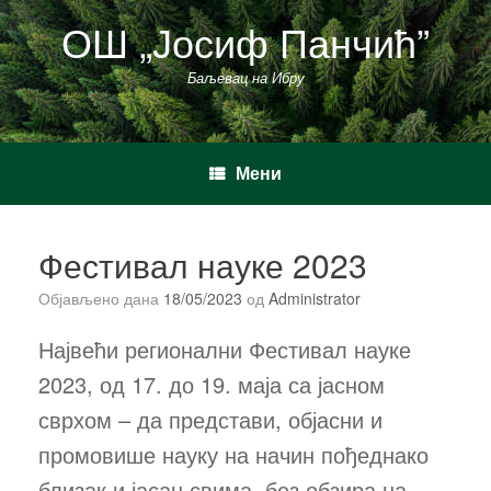
Пређи
ОШ „Јосиф Панчић”
на
садржај
Баљевац на Ибру
Мени
Фестивал науке 2023
Објављено дана
18/05/2023
од
Administrator
Највећи регионални Фестивал науке
2023, од 17. до 19. маја са јасном
сврхом – да представи, објасни и
промовише науку на начин пођеднако
близак и јасан свима, без обзира на