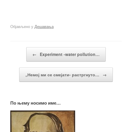
Објављено у
Дешавања
Кретање чланака
←
Experiment -water pollution…
„Немој ми се смејати- растргнуто…
→
По њему носимо име…