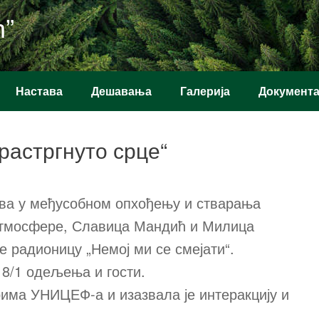
ћ”
Настава
Дешавања
Галерија
Документ
 растргнуто срце“
ава у међусобном опхођењу и стварања
атмосфере, Славица Мандић и Милица
е радионицу „Немој ми се смејати“.
, 8/1 одељења и гости.
има УНИЦЕФ-а и изазвала је интеракцију и