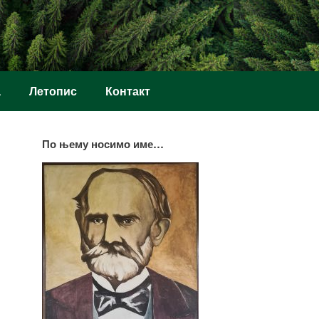
а
Летопис
Контакт
По њему носимо име…