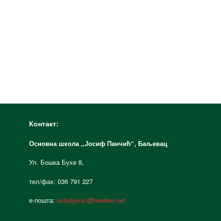
Контакт:
Основна школа ,,Јосиф Панчић“,
Баљевац
Ул. Бошка Бухе 8,
тел/фах: 036 791 227
е-пошта:
osbaljevac@neobee.net