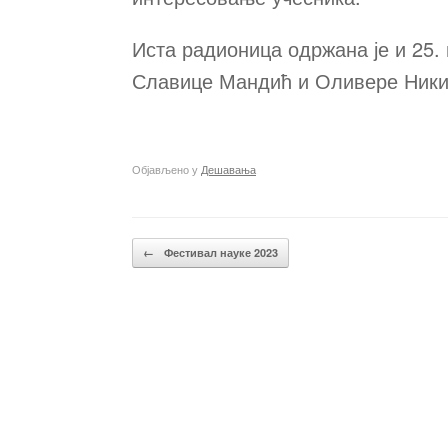
Иста радионица одржана је и 25. 
Славице Мандић и Оливере Ник
Објављено у
Дешавања
Кретање чланака
←
Фестивал науке 2023