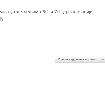
маја у одељењима 6/1 и 7/1 у реализацији
ић
20 година Удружења за помоћ…
→