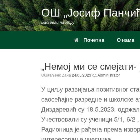
Пређи
ОШ „Јосиф Панчи
на
садржај
Баљевац на Ибру
Почетна
О нама
„Немој ми се смејати-
Објављено дана
24/05/2023
од
Administrator
У циљу развијања позитивног ст
саосећајне разредне и школске 
Диздаревић су 18.5.2023. одржал
Учествовали су ученици 5/1, 6/2 
Радионица је рађена према извор
интересовање учесника.