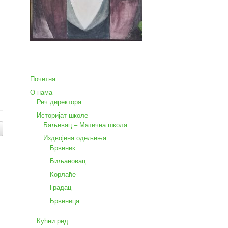
Почетна
О нама
Реч директора
Историјат школе
Баљевац – Матична школа
Издвојена одељења
Брвеник
Биљановац
Корлаће
Градац
Брвеница
Кућни ред