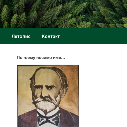
а
Летопис
Контакт
По њему носимо име…