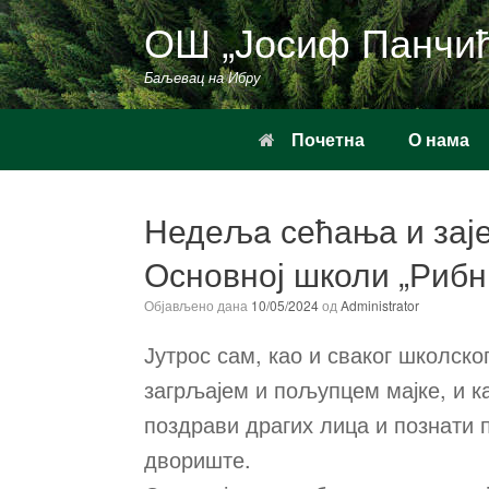
Пређи
ОШ „Јосиф Панчи
на
садржај
Баљевац на Ибру
Почетна
О нама
Недељa сећања и зај
Основној школи „Рибн
Објављено дана
10/05/2024
од
Administrator
Јутрос сам, као и сваког школско
загрљајем и пољупцем мајке, и ка
поздрави драгих лица и познати 
двориште.