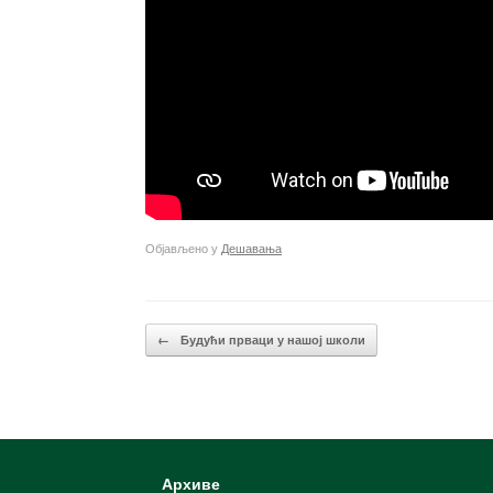
Објављено у
Дешавања
Кретање чланака
←
Будући прваци у нашој школи
Архиве