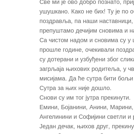
Све ми је ово добро познато, при
ушушкано. Како не бих! Ту је по 
поздравља, па наши наставници, 
препуштамо дечијим сновима и 
Са чистом надом и сновима су у 
прошле године, очекивали поздра
су дотерани и узбуђени због сли
загрљаја њихових родитеља, у чв
мисијама. Да ће сутра бити бољи
Сутра за њих није дошло.
Снови су им тог јутра прекинути.
Емини, Бојанини, Анини, Марини,
Ангелинини и Софијини светли и 
Један дечак, њихов друг, прекинуо