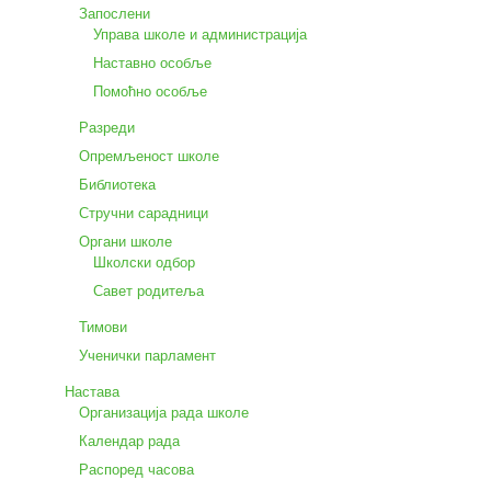
Запослени
Управа школе и администрација
Наставно особље
Помоћно особље
Разреди
Опремљеност школе
Библиотека
Стручни сарадници
Органи школе
Школски одбор
Савет родитеља
Тимови
Ученички парламент
Настава
Организација рада школе
Календар рада
Распоред часова