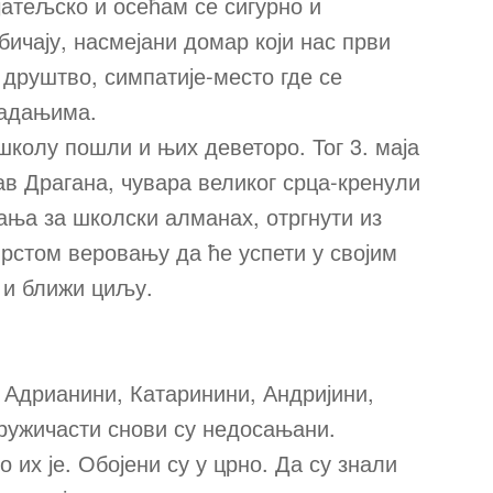
јатељско и осећам се сигурно и
обичају, насмејани домар који нас први
друштво, симпатије-место где се
надањима.
школу пошли и њих деветоро. Тог 3. маја
в Драгана, чувара великог срца-кренули
кања за школски алманах, отргнути из
рстом веровању да ће успети у својим
 и ближи циљу.
 Адрианини, Катаринини, Андријини,
ружичасти снови су недосањани.
 их је. Обојени су у црно. Да су знали