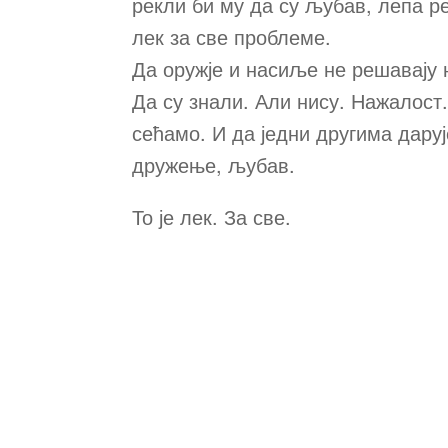
рекли би му да су љубав, лепа р
лек за све проблеме.
Да оружје и насиље не решавају 
Да су знали. Али нису. Нажалост.
сећамо. И да једни другима даруј
дружење, љубав.
То је лек. За све.