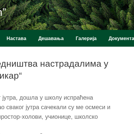
ћ”
Настава
Дешавања
Галерија
Документ
едништва настрадалима у
икар“
г јутра, дошла у школу испраћена
о сваког јутра сачекали су ме осмеси и
простор-холови, учионице, школско