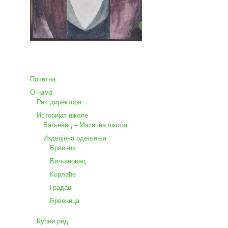
Почетна
О нама
Реч директора
Историјат школе
Баљевац – Матична школа
Издвојена одељења
Брвеник
Биљановац
Корлаће
Градац
Брвеница
Кућни ред