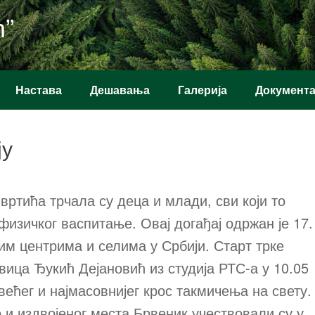
ћ”
Настава
Дешавања
Галерија
Документ
ју
вртића трчала су деца и млади, сви који то
физичког васпитање. Овај догађај одржан је 17.
им центрима и селима у Србији. Старт трке
вица Ђукић Дејановић из студија РТС-а у 10.05
јвећег и најмасовнијег крос такмичења на свету.
и издвојеног места Брвеник учествовали су у