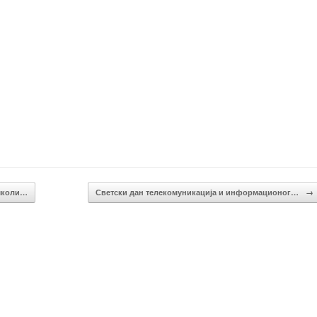
 школи…
Светски дан телекомуникација и информационог…
→