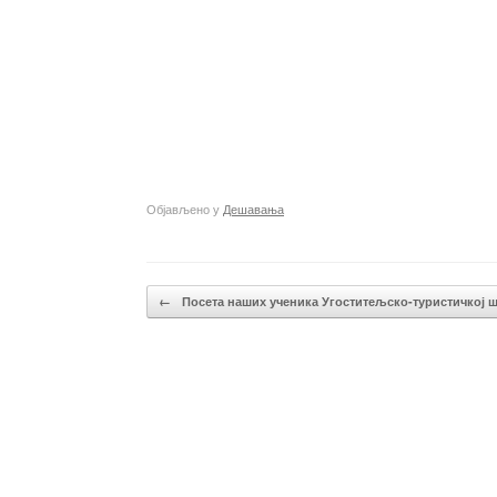
Објављено у
Дешавања
Кретање чланака
←
Посета наших ученика Угоститељско-туристичкој