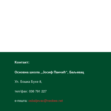
Контакт:
Основна школа ,,Јосиф Панчић“,
Баљевац
Ул. Бошка Бухе 8,
тел/фах: 036 791 227
е-пошта:
osbaljevac@neobee.net