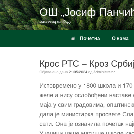
Пређи
ОШ „Јосиф Панчи
на
садржај
Баљевац на Ибру
Почетна
О нама
Крос РТС – Кроз Срби
Објављено дана
21/05/2024
од
Administrator
Истовремено у 1800 школа и 170 
желе а нису ослобођени наставе 
маја у свим градовима, општинск
дала је министарка просвете Сла
сати. Она је означила почетак на
Ученици наше матичне школе као 