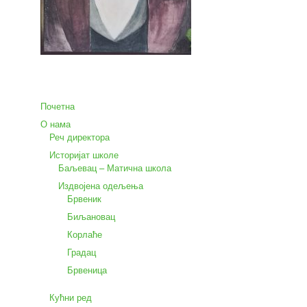
Почетна
О нама
Реч директора
Историјат школе
Баљевац – Матична школа
Издвојена одељења
Брвеник
Биљановац
Корлаће
Градац
Брвеница
Кућни ред