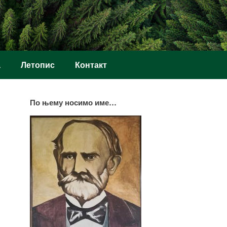
а
Летопис
Контакт
По њему носимо име…